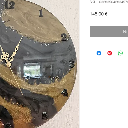
SKU : 63283564283457
Prix
145,00 €
Ru