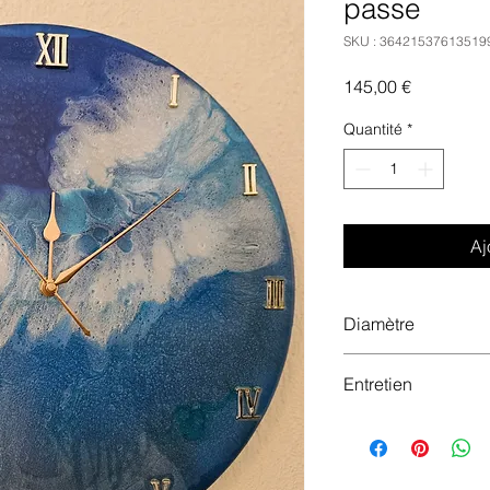
passe
SKU : 36421537613519
Prix
145,00 €
Quantité
*
Aj
Diamètre
39 Cm
Entretien
Dépoussiérer avec u
d'éviter les micro ra