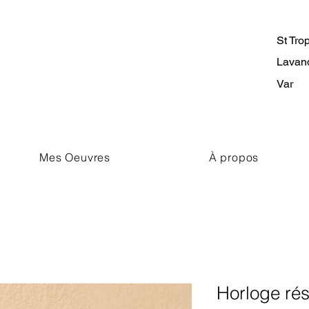
St Tro
Lavan
Var
Mes Oeuvres
À propos
Horloge rés