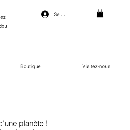
Se connecter
pez
dou
Boutique
Visitez-nous
'une planète !