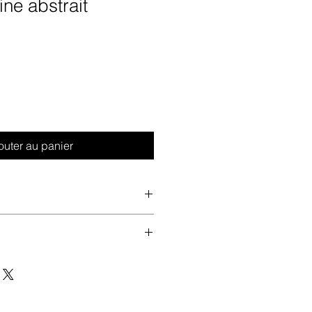
ine abstrait
outer au panier
ison dans un rayon de 5OKms
une peau de chamois humide