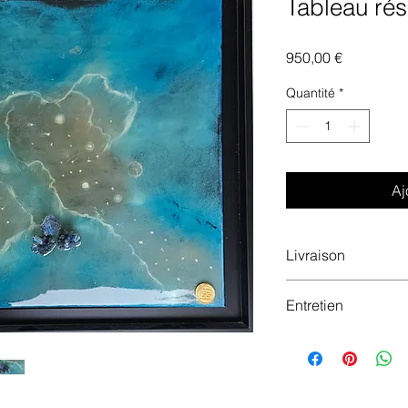
Tableau rés
Prix
950,00 €
Quantité
*
Aj
Livraison
Possibilité de livra
Entretien
Dépoussiérer avec 