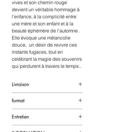
vives et son chemin rouge
devient un véritable hommage à
l'enfance, à la complicité entre
une mère et son enfant et à la
beauté éphémère de l'automne .
Elle évoque une mélancolie
douce, un désir de revivre ces
instants fugaces, tout en
celébrant la magie des souvenirs
qui perdurent à travers le temps..
Livraison
Possibilité de livraison dans un rayon
format
de 50 kms
1m x 1m
Entretien
Dépoussiérer avec une peau de