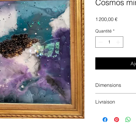
Cosmos min
Prix
1 200,00 €
Quantité
*
Aj
Dimensions
67 X 57
Livraison
Peut être livré dan