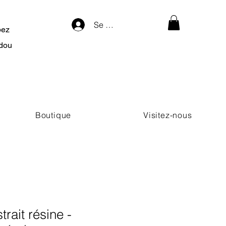
Se connecter
pez
dou
Boutique
Visitez-nous
rait résine -