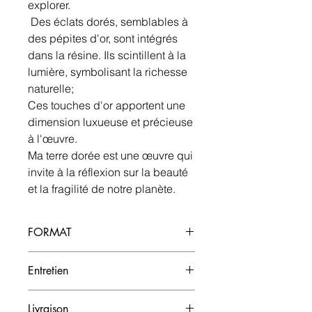
explorer.
Des éclats dorés, semblables à
des pépites d'or, sont intégrés
dans la résine. Ils scintillent à la
lumière, symbolisant la richesse
naturelle;
Ces touches d'or apportent une
dimension luxueuse et précieuse
à l'œuvre.
Ma terre dorée est une œuvre qui
invite à la réflexion sur la beauté
et la fragilité de notre planète.
FORMAT
84 x 64
Entretien
Dépoussiérer avec une peau de
Livraison
chamois humide