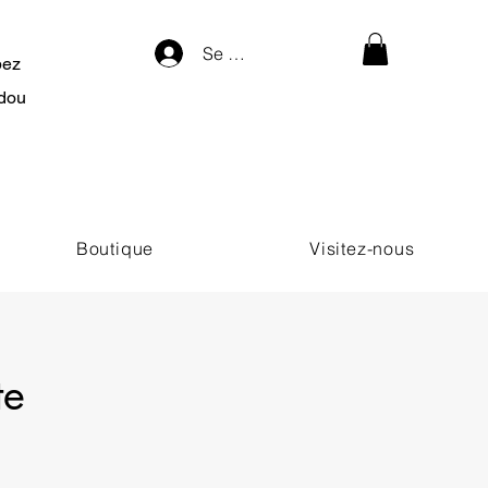
Se connecter
pez
dou
Boutique
Visitez-nous
te