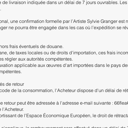
e de livraison indiquée dans un délai de 7 jours ouvrables. Les f
.
ional, une confirmation formelle par l’Artiste Sylvie Granger est
anger ne pourra être engagée dans les cas où l’expédition se ré
 hors frais éventuels de douane.
e, de taxes locales ou de droits d'importation, ces frais incomb
les régler aux autorités compétentes.
taxation applicable aux œuvres d'art importées dans le pays des
ompétentes.
tés de retour
code de la consommation, l'Acheteur dispose d'un délai de rétr
 retour peut être adressée à l'adresse e-mail suivante : 66fl
e l'Acheteur.
ssortissant de l'Espace Économique Européen, le droit de rétract
on s'applique, le remboursement sera effectué dans un délai de 