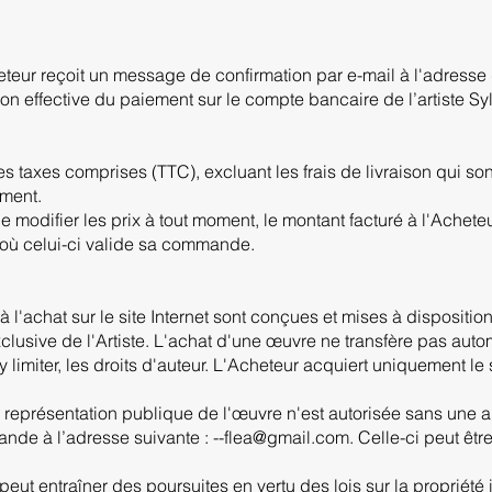
eteur reçoit un message de confirmation par e-mail à l'adress
ion effective du paiement sur le compte bancaire de l’artiste Sy
s taxes comprises (TTC), excluant les frais de livraison qui sont
ement.
 de modifier les prix à tout moment, le montant facturé à l'Achete
 où celui-ci valide sa commande.
'achat sur le site Internet sont conçues et mises à disposition 
 exclusive de l'Artiste. L'achat d'une œuvre ne transfère pas aut
'y limiter, les droits d'auteur. L'Acheteur acquiert uniquement 
 représentation publique de l'œuvre n'est autorisée sans une au
ande à l’adresse suivante : --flea@gmail.com. Celle-ci peut être 
ut entraîner des poursuites en vertu des lois sur la propriété i